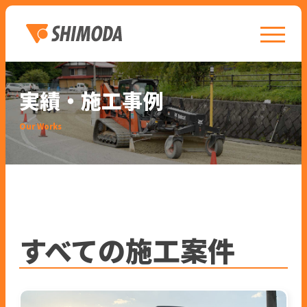
toggle n
実績・施工事例
Our Works
すべての施工案件