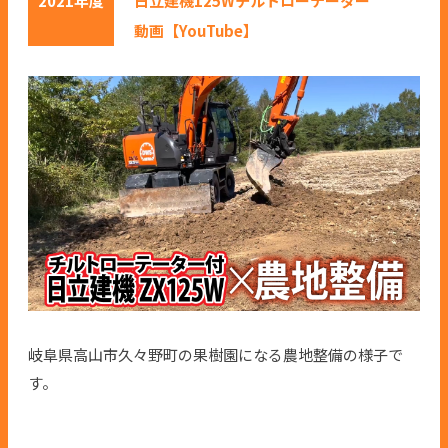
2021年度
日立建機125Wチルトローテーター
動画【YouTube】
岐阜県高山市久々野町の果樹園になる農地整備の様子で
す。